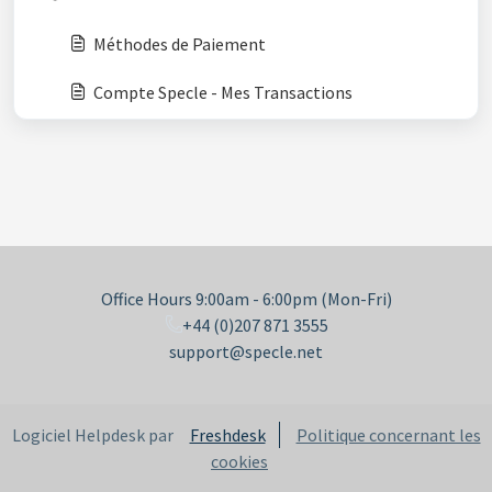
Méthodes de Paiement
Compte Specle - Mes Transactions
Office Hours 9:00am - 6:00pm (Mon-Fri)
+44 (0)207 871 3555
support@specle.net
Logiciel Helpdesk par
Freshdesk
Politique concernant les
cookies